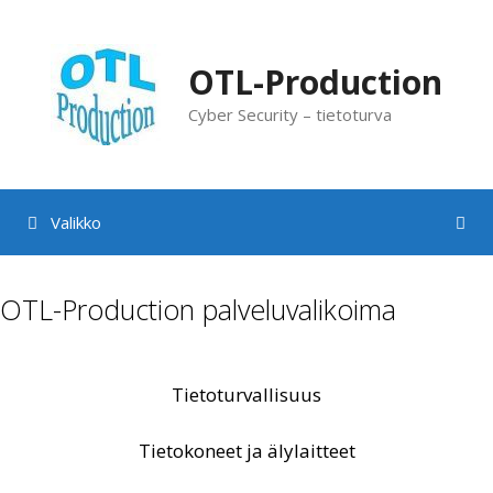
Siirry
sisältöön
OTL-Production
Cyber Security – tietoturva
Valikko
OTL-Production palveluvalikoima
Tietoturvallisuus
Tietokoneet ja älylaitteet